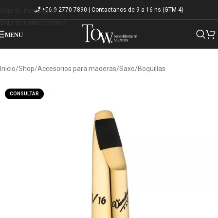
+56 9 2770-7890 | Contactanos de 9 a 16 hs (GTM-4)
Skip to navigation
Skip to main content
MENU
Inicio
/
Shop
/
Accesorios para maderas
/
Saxo
/
Boquillas
CONSULTAR