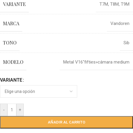
VARIANTE
T7M
,
T8M
,
T9M
MARCA
Vandoren
TONO
Sib
MODELO
Metal V16″fifties»cámara medium
VARIANTE
-
+
AÑADIR AL CARRITO