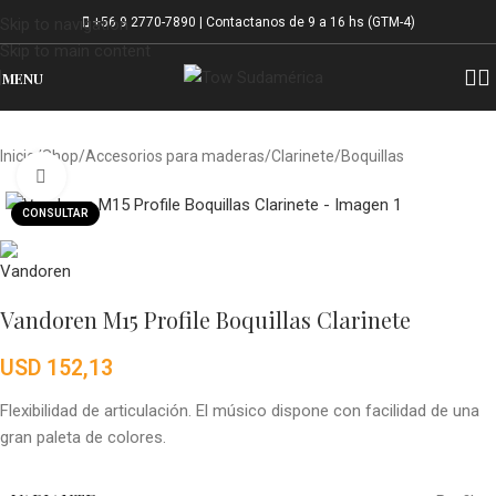
+56 9 2770-7890 | Contactanos de 9 a 16 hs (GTM-4)
Skip to navigation
Skip to main content
MENU
Inicio
/
Shop
/
Accesorios para maderas
/
Clarinete
/
Boquillas
Click to enlarge
CONSULTAR
Vandoren M15 Profile Boquillas Clarinete
USD
152,13
Flexibilidad de articulación. El músico dispone con facilidad de una
gran paleta de colores.