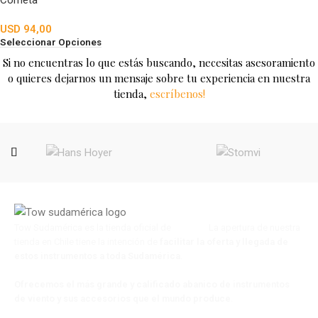
Corneta
USD
94,00
Seleccionar Opciones
Si no encuentras lo que estás buscando, necesitas asesoramiento
o quieres dejarnos un mensaje sobre tu experiencia en nuestra
tienda,
escríbenos!
Tow Sudamérica es la tienda oficial de
Tow s.a.
La apertura de nuestra
tienda en Chile tiene la intención de
facilitar la oferta y llegada de
estos instrumentos a toda Sudamérica
.
Ofrecemos el más grande y calificado abanico de instrumentos
de viento y sus accesorios que el mundo produce
.