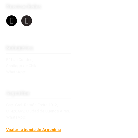
Nuestras Redes
Sudamérica
B° Las Condes,
Santiago de Chile.
WhatsApp:
+56 9 2770 7890
contacto@towsudamerica.com
Argentina
Cap. Gral. Ramón Freire 1012,
C1426AVV, Ciudad de Buenos Aires.
WhatsApp:
+54 9 11 2877-6210
info@boutiquedevientos.com.ar
Visitar la tienda de Argentina