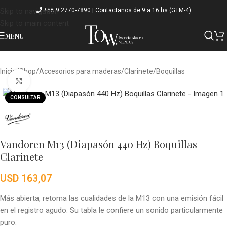
+56 9 2770-7890 | Contactanos de 9 a 16 hs (GTM-4)
Skip to navigation
Skip to main content
MENU
Inicio
/
Shop
/
Accesorios para maderas
/
Clarinete
/
Boquillas
Click to enlarge
CONSULTAR
Vandoren M13 (Diapasón 440 Hz) Boquillas
Clarinete
USD
163,07
Más abierta, retoma las cualidades de la M13 con una emisión fácil
en el registro agudo. Su tabla le confiere un sonido particularmente
puro.