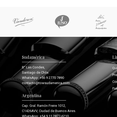
Sudamérica
Li
B° Las Condes,
Qu
Santiago de Chile.
Pr
WhatsApp:
+56 9 2770 7890
Co
contacto@towsudamerica.com
Pol
Argentina
Cap. Gral. Ramón Freire 1012,
C1426AVV, Ciudad de Buenos Aires.
WhatsApp:
+54 9 11 2877-6210