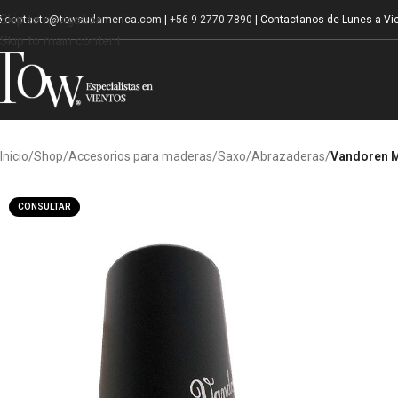
Skip to navigation
contacto@towsudamerica.com
|
+56 9 2770-7890
| Contactanos de Lunes a Vie
Skip to main content
Inicio
/
Shop
/
Accesorios para maderas
/
Saxo
/
Abrazaderas
/
Vandoren M
CONSULTAR