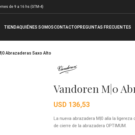
rnes de 9 a 16 hs (GTM-4)
TIENDA
QUIÉNES SOMOS
CONTACTO
PREGUNTAS FRECUENTES
|0 Abrazaderas Saxo Alto
Vandoren M|0 Abr
USD
136,53
La nueva abrazadera M|0 alía la ligereza 
de cierre de la abrazadera OPTIMUM.