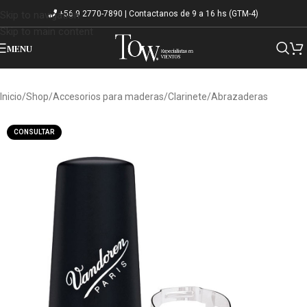
+56 9 2770-7890 | Contactanos de 9 a 16 hs (GTM-4)
Skip to navigation
Skip to main content
MENU
Inicio
/
Shop
/
Accesorios para maderas
/
Clarinete
/
Abrazaderas
CONSULTAR