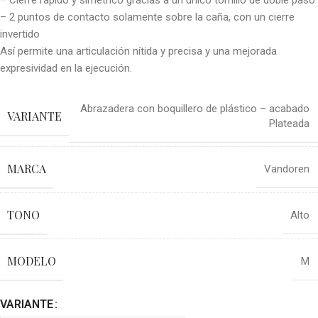
– Cierre rápido y simétrico gracias a un único tornillo de doble paso
– 2 puntos de contacto solamente sobre la caña, con un cierre
invertido
Así permite una articulación nítida y precisa y una mejorada
expresividad en la ejecución.
Abrazadera con boquillero de plástico – acabado
VARIANTE
Plateada
MARCA
Vandoren
TONO
Alto
MODELO
M
VARIANTE