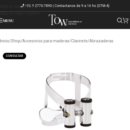
+56 9 2770-7890 | Contactanos de 9 a 16 hs (GTM-4)
Skip to navigation
Skip to main content
MENU
Inicio
/
Shop
/
Accesorios para maderas
/
Clarinete
/
Abrazaderas
CONSULTAR