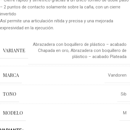
– Cierre rápido y simétrico gracias a un único tornillo de doble paso
– 2 puntos de contacto solamente sobre la caña, con un cierre
invertido
Así permite una articulación nítida y precisa y una mejorada
expresividad en la ejecución.
Abrazadera con boquillero de plástico – acabado
VARIANTE
Chapada en oro
,
Abrazadera con boquillero de
plástico – acabado Plateada
MARCA
Vandoren
TONO
Sib
MODELO
M