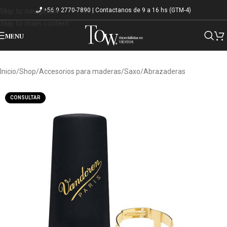
+56 9 2770-7890 | Contactanos de 9 a 16 hs (GTM-4)
Skip to navigation
Skip to main content
MENU
Inicio
/
Shop
/
Accesorios para maderas
/
Saxo
/
Abrazaderas
CONSULTAR