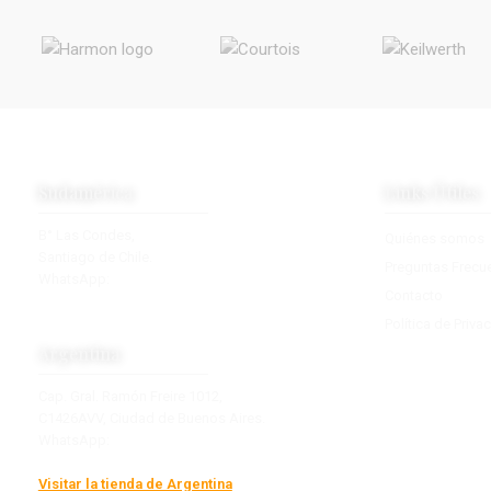
Sudamérica
Links Útiles
B° Las Condes,
Quiénes somos
Santiago de Chile.
Preguntas Frecu
WhatsApp:
+56 9 2770 7890
Contacto
contacto@towsudamerica.com
Política de Priva
Argentina
Cap. Gral. Ramón Freire 1012,
C1426AVV, Ciudad de Buenos Aires.
WhatsApp:
+54 9 11 2877-6210
info@boutiquedevientos.com.ar
Visitar la tienda de Argentina