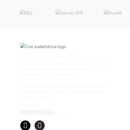
Tow Sudamérica es la tienda oficial de
Tow s.a.
La
apertura de nuestra tienda en Chile tiene la intención
de
facilitar la oferta y llegada de estos
instrumentos a toda Sudamérica
.
Ofrecemos el más grande y calificado abanico de
instrumentos de viento y sus accesorios que el
mundo produce
.
Nuestras Redes