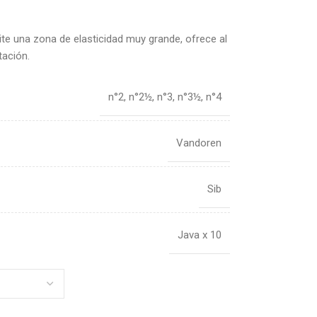
ite una zona de elasticidad muy grande, ofrece al
tación.
n°2
,
n°2½
,
n°3
,
n°3½
,
n°4
Vandoren
Sib
Java x 10