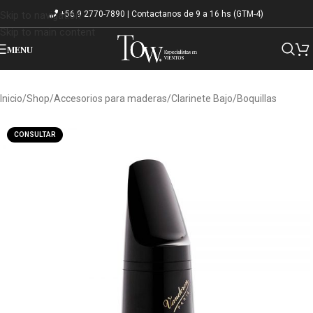
+56 9 2770-7890 | Contactanos de 9 a 16 hs (GTM-4)
Skip to navigation
Skip to main content
MENU
Inicio
/
Shop
/
Accesorios para maderas
/
Clarinete Bajo
/
Boquillas
CONSULTAR