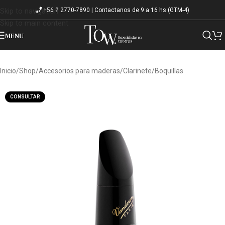
+56 9 2770-7890 | Contactanos de 9 a 16 hs (GTM-4)
Skip to navigation
Skip to main content
MENU
Inicio
/
Shop
/
Accesorios para maderas
/
Clarinete
/
Boquillas
CONSULTAR