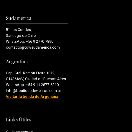
Sudamérica
B° Las Condes,
Santiago de Chile.
WhatsApp:
+56 9 2770 7890
contacto@towsudamerica.com
Argentina
Cap. Gral. Ramón Freire 1012,
C1426AVV, Ciudad de Buenos Aires.
WhatsApp:
+54 9 11 2877-6210
info@boutiquedevientos.com.ar
Visitar la tienda de Argentina
Links Útiles
Quiénes somos