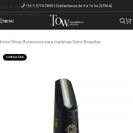
+56 9 2770-7890 | Contactanos de 9 a 16 hs (GTM-4)
Skip to navigation
Skip to main content
MENU
Inicio
/
Shop
/
Accesorios para maderas
/
Saxo
/
Boquillas
CONSULTAR