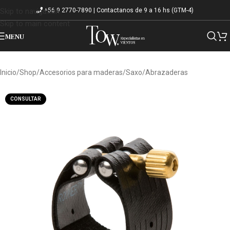
+56 9 2770-7890 | Contactanos de 9 a 16 hs (GTM-4)
Skip to navigation
Skip to main content
MENU
Inicio
/
Shop
/
Accesorios para maderas
/
Saxo
/
Abrazaderas
CONSULTAR