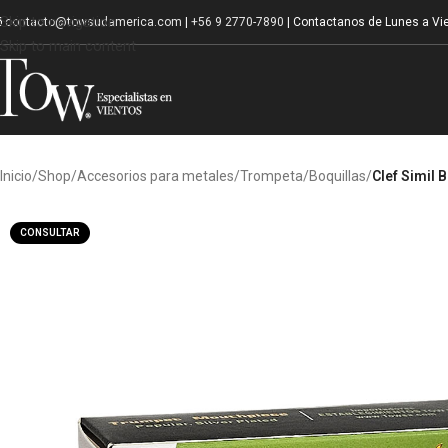
Skip to navigation
contacto@towsudamerica.com
|
+56 9 2770-7890
| Contactanos de Lunes a Vie
Skip to main content
Inicio
/
Shop
/
Accesorios para metales
/
Trompeta
/
Boquillas
/
Clef Simil
CONSULTAR