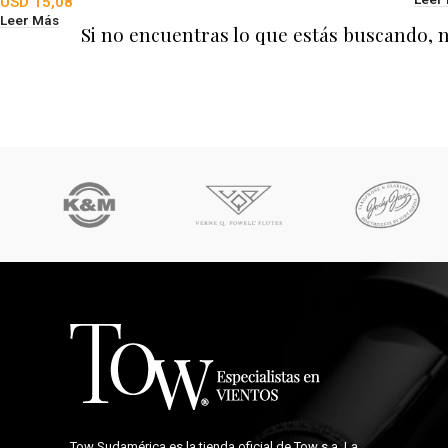
USD
15,08
Leer Más
Si no encuentras lo que estás buscando, 
Tow Sudamérica es la tienda oficial de
Tow s.a.
La