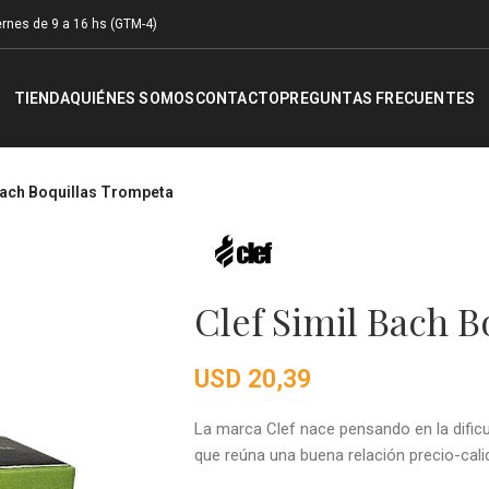
rnes de 9 a 16 hs (GTM-4)
TIENDA
QUIÉNES SOMOS
CONTACTO
PREGUNTAS FRECUENTES
 Bach Boquillas Trompeta
Clef Simil Bach 
USD
20,39
La marca Clef nace pensando en la dific
que reúna una buena relación precio-calid