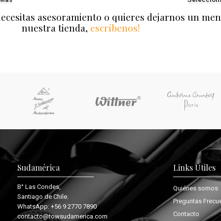
necesitas asesoramiento o quieres dejarnos un men
nuestra tienda,
escríbenos!
Sudamérica
Links Útiles
B° Las Condes,
Quiénes somos
Santiago de Chile.
Preguntas Frecu
WhatsApp:
+56 9 2770 7890
Contacto
contacto@towsudamerica.com