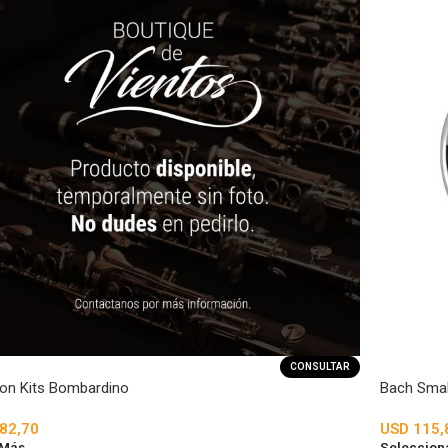
CONSULTAR
on Kits Bombardino
Bach Smal
82,70
USD
115,
 Más
Seleccion