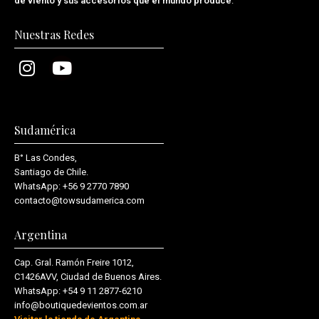
de viento y sus accesorios que el mundo produce
.
Nuestras Redes
Sudamérica
B° Las Condes,
Santiago de Chile.
WhatsApp:
+56 9 2770 7890
contacto@towsudamerica.com
Argentina
Cap. Gral. Ramón Freire 1012,
C1426AVV, Ciudad de Buenos Aires.
WhatsApp:
+54 9 11 2877-6210
info@boutiquedevientos.com.ar