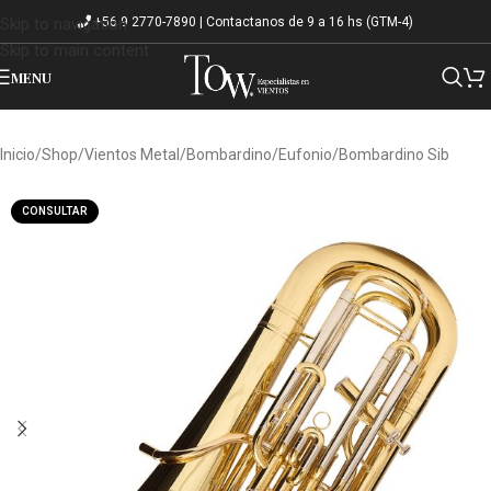
+56 9 2770-7890 | Contactanos de 9 a 16 hs (GTM-4)
Skip to navigation
Skip to main content
MENU
Inicio
/
Shop
/
Vientos Metal
/
Bombardino/Eufonio
/
Bombardino Sib
CONSULTAR