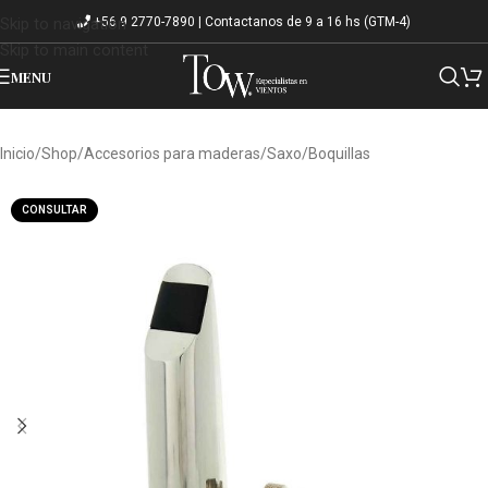
+56 9 2770-7890 | Contactanos de 9 a 16 hs (GTM-4)
Skip to navigation
Skip to main content
MENU
Inicio
/
Shop
/
Accesorios para maderas
/
Saxo
/
Boquillas
CONSULTAR