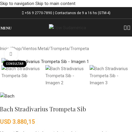
Skip to navigation
Skip to main content
+56 9 2770-7890 | Contactanos de 9 a 16 hs (GTM-4)
MENU
Inicio
/
Shop
/
Vientos Metal
/
Trompeta
/
Trompeta
Click to enlarge
CONSULTAR
Bach Stradivarius Trompeta Sib
USD
3.880,15