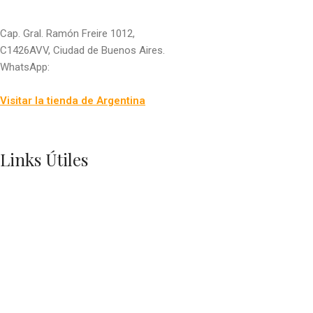
Cap. Gral. Ramón Freire 1012,
C1426AVV, Ciudad de Buenos Aires.
WhatsApp:
+54 9 11 2877-6210
info@boutiquedevientos.com.ar
Visitar la tienda de Argentina
Links Útiles
Quiénes somos
Preguntas Frecuentes
Contacto
Política de Privacidad
Quiénes somos
Preguntas Frecuentes
Contacto